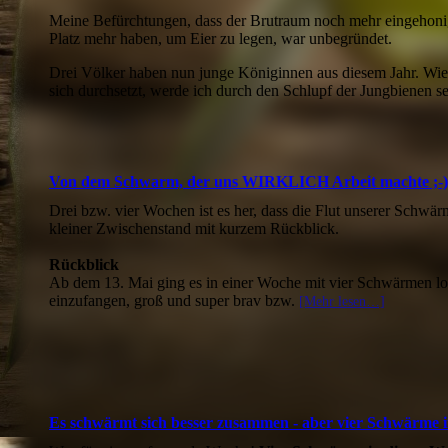
Meine Befürchtungen, dass der Brutraum noch mehr eingehoni
Platz mehr haben, um Eier zu legen, war unbegründet.
Drei Völker haben nun junge Königinnen aus diesem Jahr. Wie
sich durchsetzt, werde ich durch den Schlupf der Jungbienen s
Von dem Schwarm, der uns WIRKLICH Arbeit machte ;-)
Drei bzw. vier Wochen ist es her, dass die Flut unserer Schwä
kleiner Zwischenstand mit kurzem Rückblick.
Rückblick
Ab dem 13. Mai ging es in einer Woche mit vier Schwärmen l
einzufangen, groß und super brav bzw.
[Mehr lesen…]
Es schwärmt sich besser zusammen - aber vier Schwärme 