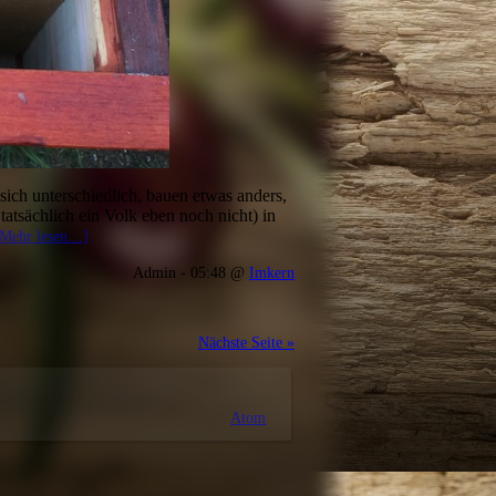
 sich unterschiedlich, bauen etwas anders,
tatsächlich ein Volk eben noch nicht) in
[Mehr lesen…]
Admin - 05:48 @
Imkern
Nächste Seite »
Atom