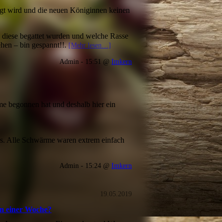
gt wird und die neuen Königinnen keinen
 diese begattet wurden und welche Rasse
ehen – bin gespannt!!.
[Mehr lesen…]
Admin - 15:51 @
Imkern
rme begonnen hat und deshalb hier ein
os. Alle Schwärme waren extrem einfach
Admin - 15:24 @
Imkern
19.05.2019
in einer Woche?