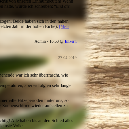
oche
von unseren Einraumbeuten! Wenn
n hätte, würde ich schreiben: “
und die
ogen. Beide haben sich in den nahen
etzten Jahr in der hohen Eiche).
[Mehr
Admin - 16:53 @
Imkern
27.04.2019
henende war ich sehr überrrascht, wie
emperaturen, aber es folgten sehr lange
erhafte Hitzeperioden hinter uns, so
ie Sonnenschirme wieder aufstellen zu
chtig! Alle haben bis an den Schied alles
leinste Volk: