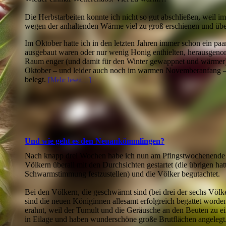
Die Herbstarbeiten konnte ich nicht so gut abschließen, weil 
wegen der anhaltenden Wärme viel zu groß erschienen und über
Im Oktober hatte ich in den letzten Jahren immer schon ein pa
ausgebaut waren oder nur wenig Honig enthielten, herausge
Raum enger (und damit für den Winter gewappnet und wärmer) 
Oktober – und leider auch noch im warmen Novemberanfang –
belegt.
[Mehr lesen…]
Und wie geht es den Neuankömmlingen?
Nach knapp drei Wochen habe ich nun am Pfingstwochenende 
Völkern überall mit den Durchsichten gestartet (die übrigen hat
Schwarmstimmung festzustellen) und die Völker begutachtet.
Bei den Völkern, die geschwärmt sind (bei drei der sechs Völk
sind die neuen Königinnen allesamt erfolgreich begattet worden
erahnt, weil der Tumult und die Geräusche an den Beuten zu e
in Eilage und haben wunderschöne große Brutflächen angelegt