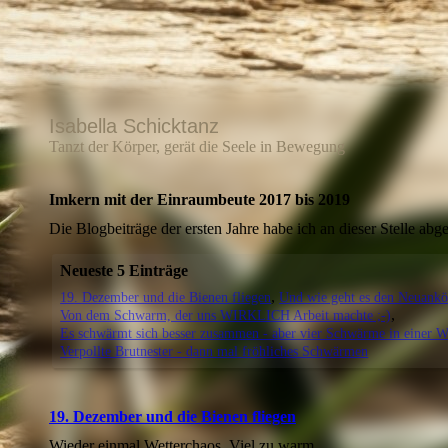
Isabella Schicktanz
Tanzt der Körper, gerät die Seele in Bewegung
Imkern mit der Einraumbeute 2017 bis 2019
Die Blogbeiträge der ersten Jahre habe ich an dieser Stelle abge
Neueste 5 Einträge
19. Dezember und die Bienen fliegen
Und wie geht es den Neuank
Von dem Schwarm, der uns WIRKLICH Arbeit machte ;-)
Es schwärmt sich besser zusammen - aber vier Schwärme in einer 
Verpollte Brutnester - dann mal fröhliches Schwärmen
19. Dezember und die Bienen fliegen
Wieder einmal Wetterchaos. Viel zu warm…