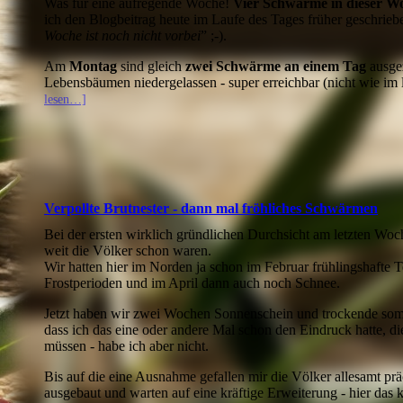
Was für eine aufregende Woche!
Vier Schwärme in dieser W
ich den Blogbeitrag heute im Laufe des Tages früher geschriebe
Woche ist noch nicht vorbei
” ;-).
Am
Montag
sind gleich
zwei Schwärme an einem Tag
ausgez
Lebensbäumen niedergelassen - super erreichbar (nicht wie im l
lesen…]
Verpollte Brutnester - dann mal fröhliches Schwärmen
Bei der ersten wirklich gründlichen Durchsicht am letzten Woc
weit die Völker schon waren.
Wir hatten hier im Norden ja schon im Februar frühlingshafte T
Frostperioden und im April dann auch noch Schnee.
Jetzt haben wir zwei Wochen Sonnenschein und trockende somm
dass ich das eine oder andere Mal schon den Eindruck hatte, d
müssen - habe ich aber nicht.
Bis auf die eine Ausnahme gefallen mir die Völker allesamt prä
ausgebaut und warten auf eine kräftige Erweiterung - hier das k