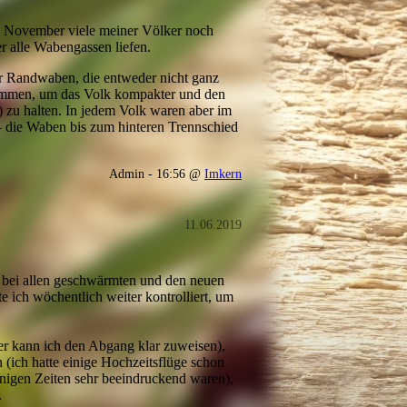
im November viele meiner Völker noch
 alle Wabengassen liefen.
ar Randwaben, die entweder nicht ganz
nommen, um das Volk kompakter und den
zu halten. In jedem Volk waren aber im
 die Waben bis zum hinteren Trennschied
Admin - 16:56 @
Imkern
11.06.2019
bei allen geschwärmten und den neuen
te ich wöchentlich weiter kontrolliert, um
er kann ich den Abgang klar zuweisen),
 (ich hatte einige Hochzeitsflüge schon
inigen Zeiten sehr beeindruckend waren),
.