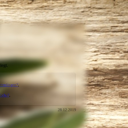
legt.
ömmlingen?
Woche?
28.12.2019